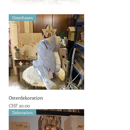
Osterhasen
Osterdekoration
Preis
CHF 20.00
Dekoration